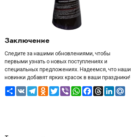
Заключение
Следите за нашими обновлениями, чтобы
первыми узнать о новых поступлениях и
специальных предложениях. Надеемся, что наши
новинки добавят ярких красок в ваши праздники!
Ресурс
VK
Telegram
Odnoklassniki
Twitter
Viber
WhatsApp
Facebook
Threads
LinkedIn
Mail