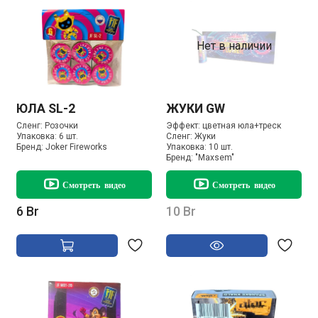
Нет в наличии
ЮЛА SL-2
ЖУКИ GW
Сленг:
Розочки
Эффект:
цветная юла+треск
Упаковка:
6 шт.
Сленг:
Жуки
Бренд:
Joker Fireworks
Упаковка:
10 шт.
Бренд:
"Maxsem"
Смотреть видео
Смотреть видео
6 Br
10 Br