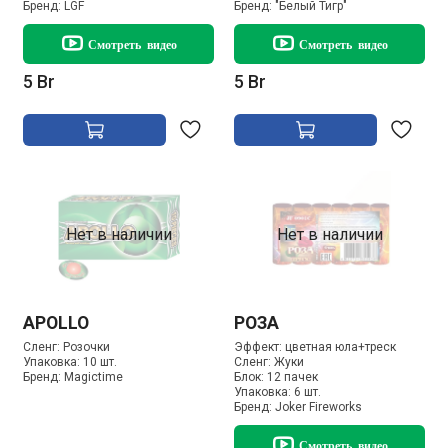
Бренд:
LGF
Бренд:
"Белый Тигр"
Смотреть видео
Смотреть видео
5 Br
5 Br
Нет в наличии
Нет в наличии
APOLLO
РОЗА
Сленг:
Розочки
Эффект:
цветная юла+треск
Упаковка:
10 шт.
Сленг:
Жуки
Бренд:
Magictime
Блок:
12 пачек
Упаковка:
6 шт.
Бренд:
Joker Fireworks
Смотреть видео