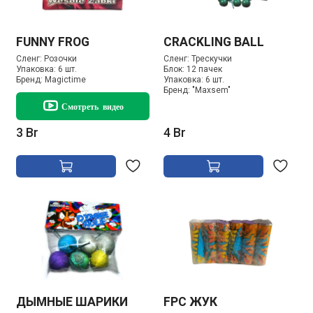
FUNNY FROG
CRACKLING BALL
Сленг:
Розочки
Сленг:
Трескучки
Упаковка:
6 шт.
Блок:
12 пачек
Бренд:
Magictime
Упаковка:
6 шт.
Бренд:
"Maxsem"
Смотреть видео
3 Br
4 Br
ДЫМНЫЕ ШАРИКИ
FPC ЖУК