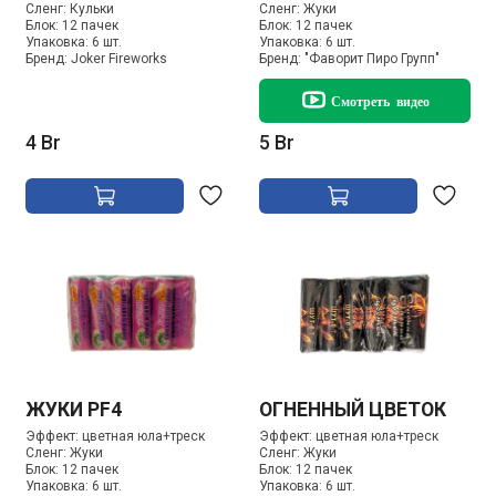
Сленг:
Кульки
Сленг:
Жуки
Блок:
12 пачек
Блок:
12 пачек
Упаковка:
6 шт.
Упаковка:
6 шт.
Бренд:
Joker Fireworks
Бренд:
"Фаворит Пиро Групп"
Смотреть видео
4 Br
5 Br
ЖУКИ PF4
ОГНЕННЫЙ ЦВЕТОК
Эффект:
цветная юла+треск
Эффект:
цветная юла+треск
Сленг:
Жуки
Сленг:
Жуки
Блок:
12 пачек
Блок:
12 пачек
Упаковка:
6 шт.
Упаковка:
6 шт.