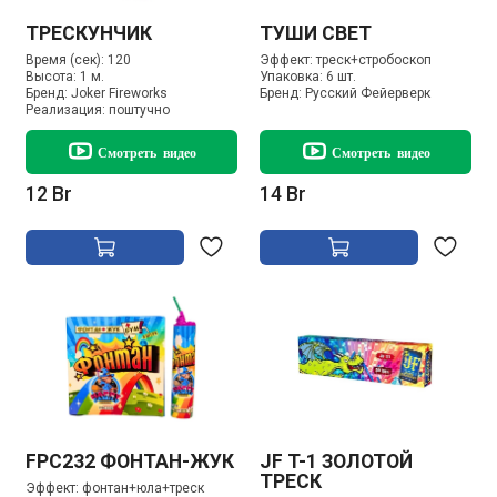
ТРЕСКУНЧИК
ТУШИ СВЕТ
Время (сек):
120
Эффект:
треск+стробоскоп
Высота:
1 м.
Упаковка:
6 шт.
Бренд:
Joker Fireworks
Бренд:
Русский Фейерверк
Реализация:
поштучно
Смотреть видео
Смотреть видео
12 Br
14 Br
FPC232 ФОНТАН-ЖУК
JF T-1 ЗОЛОТОЙ
ТРЕСК
Эффект:
фонтан+юла+треск