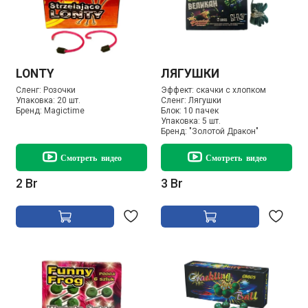
LONTY
ЛЯГУШКИ
Сленг:
Розочки
Эффект:
скачки с хлопком
Упаковка:
20 шт.
Сленг:
Лягушки
Бренд:
Magictime
Блок:
10 пачек
Упаковка:
5 шт.
Бренд:
"Золотой Дракон"
Смотреть видео
Смотреть видео
2 Br
3 Br