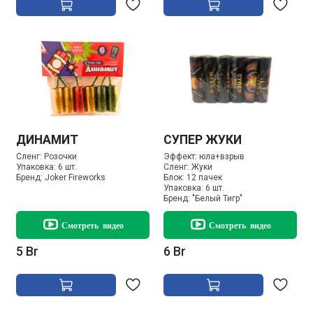
ДИНАМИТ
СУПЕР ЖУКИ
Сленг:
Розочки
Эффект:
юла+взрыв
Упаковка:
6 шт.
Сленг:
Жуки
Бренд:
Joker Fireworks
Блок:
12 пачек
Упаковка:
6 шт.
Бренд:
"Белый Тигр"
Смотреть видео
Смотреть видео
5 Br
6 Br