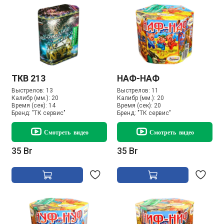
ТКВ 213
НАФ-НАФ
Выстрелов:
13
Выстрелов:
11
Калибр (мм.):
20
Калибр (мм.):
20
Время (сек):
14
Время (сек):
20
Бренд:
"ТК сервис"
Бренд:
"ТК сервис"
Смотреть видео
Смотреть видео
35 Br
35 Br