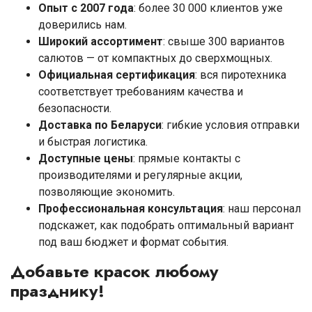
Опыт с 2007 года
: более 30 000 клиентов уже
доверились нам.
Широкий ассортимент
: свыше 300 вариантов
салютов — от компактных до сверхмощных.
Официальная сертификация
: вся пиротехника
соответствует требованиям качества и
безопасности.
Доставка по Беларуси
: гибкие условия отправки
и быстрая логистика.
Доступные цены
: прямые контакты с
производителями и регулярные акции,
позволяющие экономить.
Профессиональная консультация
: наш персонал
подскажет, как подобрать оптимальный вариант
под ваш бюджет и формат события.
Добавьте красок любому
празднику!