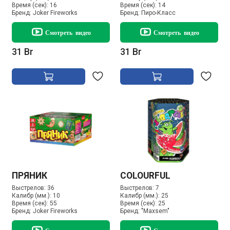
Время (сек):
16
Время (сек):
14
Бренд:
Joker Fireworks
Бренд:
Пиро-Класс
Смотреть видео
Смотреть видео
31 Br
31 Br
ПРЯНИК
COLOURFUL
Выстрелов:
36
Выстрелов:
7
Калибр (мм.):
10
Калибр (мм.):
25
Время (сек):
55
Время (сек):
25
Бренд:
Joker Fireworks
Бренд:
"Maxsem"