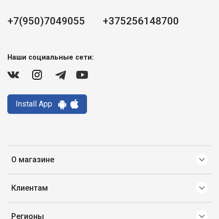
+7(950)7049055
+375256148700
Наши социальные сети:
Install App
О магазине
Клиентам
Регионы