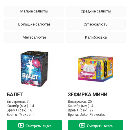
Малые салюты
Средние салюты
Большие салюты
Суперсалюты
Мегасалюты
Калибровка
БАЛЕТ
ЗЕФИРКА МИНИ
Выстрелов:
7
Выстрелов:
25
Калибр (мм.):
14
Калибр (мм.):
4
Время (сек):
16
Время (сек):
29
Бренд:
"Maxsem"
Бренд:
Joker Fireworks
Смотреть видео
Смотреть видео