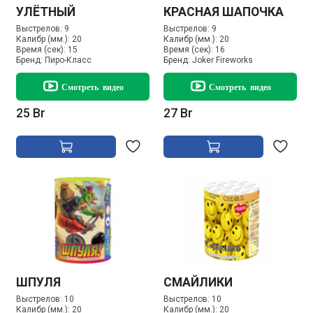
УЛЁТНЫЙ
КРАСНАЯ ШАПОЧКА
Выстрелов:
9
Выстрелов:
9
Калибр (мм.):
20
Калибр (мм.):
20
Время (сек):
15
Время (сек):
16
Бренд:
Пиро-Класс
Бренд:
Joker Fireworks
Смотреть видео
Смотреть видео
25 Br
27 Br
ШПУЛЯ
СМАЙЛИКИ
Выстрелов:
10
Выстрелов:
10
Калибр (мм.):
20
Калибр (мм.):
20