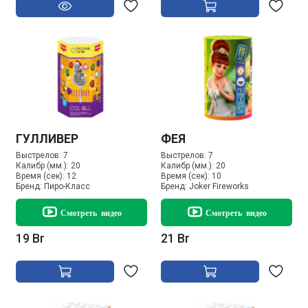
ГУЛЛИВЕР
ФЕЯ
Выстрелов:
7
Выстрелов:
7
Калибр (мм.):
20
Калибр (мм.):
20
Время (сек):
12
Время (сек):
10
Бренд:
Пиро-Класс
Бренд:
Joker Fireworks
Смотреть видео
Смотреть видео
19 Br
21 Br