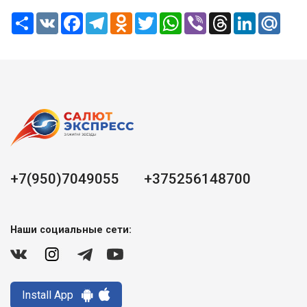
Share
VK
Facebook
Telegram
Odnoklassniki
Twitter
WhatsApp
Viber
Threads
LinkedIn
Mail.
+7(950)7049055
+375256148700
Наши социальные сети:
Install App