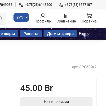
7049055
+375(25)6148700
+375(33)6277107
Профиль
Сравнение
Корзина
ые шары
Ракеты
Дымы-фаера
Еще
арт.
FPC609/2
45.00 Br
Нет в наличии