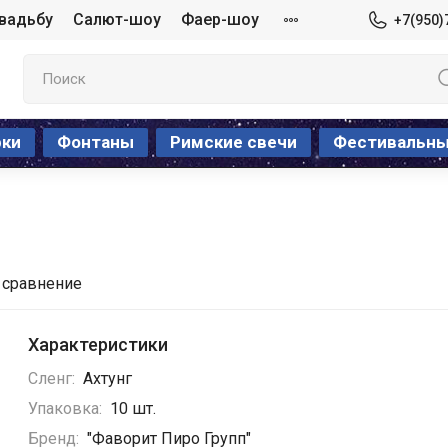
свадьбу
Салют-шоу
Фаер-шоу
+7(950)
рки
Фонтаны
Римские свечи
Фестивальн
 сравнение
Характеристики
Сленг:
Ахтунг
Упаковка:
10 шт.
Бренд:
"Фаворит Пиро Групп"