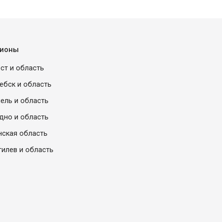
гионы
ст и область
ебск и область
ель и область
дно и область
ская область
илев и область