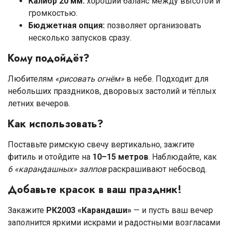
Калибр 20 мм:
хороший баланс между высотой и
громкостью.
Бюджетная опция:
позволяет организовать
несколько запусков сразу.
Кому подойдёт?
Любителям
«рисовать огнём»
в небе. Подходит для
небольших праздников, дворовых застолий и тёплых
летних вечеров.
Как использовать?
Поставьте римскую свечу вертикально, зажгите
фитиль и отойдите на
10–15 метров
. Наблюдайте, как
6 «карандашных» залпов
раскрашивают небосвод.
Добавьте красок в ваш праздник!
Закажите
РК2003 «Карандаши»
— и пусть ваш вечер
заполнится яркими искрами и радостными возгласами