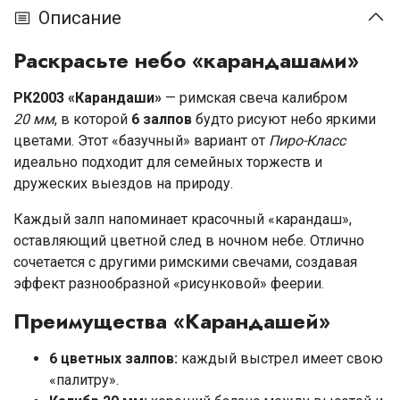
Описание
Раскрасьте небо «карандашами»
РК2003 «Карандаши»
— римская свеча калибром
20 мм
, в которой
6 залпов
будто рисуют небо яркими
цветами. Этот «базучный» вариант от
Пиро-Класс
идеально подходит для семейных торжеств и
дружеских выездов на природу.
Каждый залп напоминает красочный «карандаш»,
оставляющий цветной след в ночном небе. Отлично
сочетается с другими римскими свечами, создавая
эффект разнообразной «рисунковой» феерии.
Преимущества «Карандашей»
6 цветных залпов:
каждый выстрел имеет свою
«палитру».