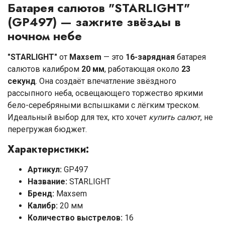
Батарея салютов "STARLIGHT"
(GP497) — зажгите звёзды в
ночном небе
"STARLIGHT"
от
Maxsem
— это
16-зарядная
батарея
салютов калибром
20 мм
, работающая около
23
секунд
. Она создаёт впечатление звёздного
рассыпного неба, освещающего торжество яркими
бело-серебряными вспышками с лёгким треском.
Идеальный выбор для тех, кто хочет
купить салют
, не
перегружая бюджет.
Характеристики:
Артикул:
GP497
Название:
STARLIGHT
Бренд:
Maxsem
Калибр:
20 мм
Количество выстрелов:
16