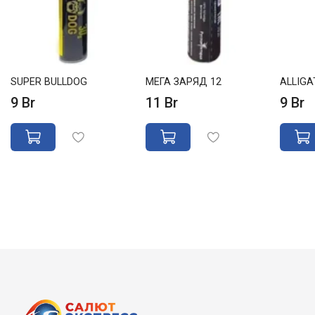
SUPER BULLDOG
МЕГА ЗАРЯД 12
ALLIGA
9 Br
11 Br
9 Br