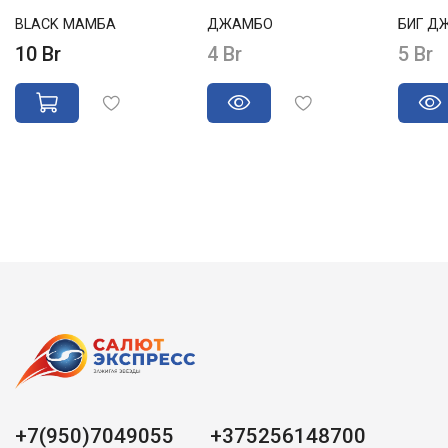
BLACK МАМБА
ДЖАМБО
БИГ Д
10 Br
4 Br
5 Br
+7(950)7049055
+375256148700