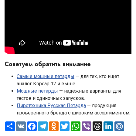
Советуем обратить внимание
Самые мощные петарды
— для тех, кто ищет
аналог Корсар 12 и выше.
Мощные петарды
— надёжные варианты для
тестов и одиночных запусков.
Пиротехника Русская Петарда
— продукция
проверенного бренда с широким ассортиментом.
S
V
F
T
O
T
W
V
T
L
M
h
K
a
e
d
w
h
i
h
i
a
a
c
l
n
i
a
b
r
n
i