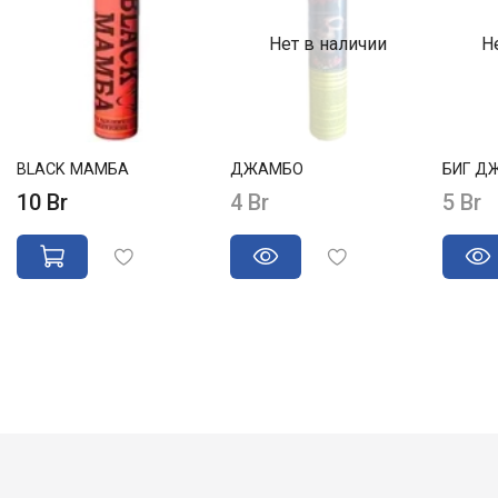
Нет в наличии
Н
BLACK МАМБА
ДЖАМБО
БИГ Д
10 Br
4 Br
5 Br